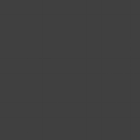
pobrań.
Oczywiście samo korzystanie z zewnętrznych
bibliotek nie musi być błędem. Problem zaczyna
się wtedy, gdy stają się one głównym miejscem
obsługi użytkownika, a nie tylko dodatkowym
kanałem dystrybucji.
Jeżeli najważniejsza akcja – pobranie BIM –
odbywa się poza Twoim systemem, tracisz
część danych, kontekstu i wpływu na dalszą
komunikację. Z biznesowego punktu widzenia
wygląda to tak: inwestujesz w SEO, kampanie,
content i rozpoznawalność, żeby sprowadzić
użytkownika do siebie, a następnie oddajesz go
do narzędzia, za które często jeszcze
dodatkowo płacisz abonament. To model