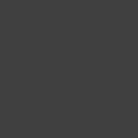
SEO i daje Ci wyłączność na uwagę klienta. W
erze cyfrowej ten, kto kontroluje ruch i dane,
wygrywa rynek.
Przestań płacić za promowanie marketplace'u.
Zacznij promować siebie z BIMStreamer.
#marketing
Dołącz do naszego
newslettera
Zapisz się i otrzymuj od nas dodatkowe
treści, checklisty i porady dot.
automatyzacji biznesu.