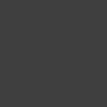
pełnymi danymi, a nie Twoją domenę która
jedynie wyświetla je w ramce.
W praktyce oznacza to trzy rzeczy:
wzmacniasz widoczność zewnętrznego
katalogu,
Twoja sekcja z plikami BIM nie wykorzystuje
pełnego potencjału pozycjonowania,
część ruchu z zapytań produktowych może
trafiać poza Twoją domenę.
Płacisz za pozyskanie użytkownika dla...
portalu
Druga pułapka "nieswojego" portalu BIM dla
producentów dotyczy ścieżki użytkownika.