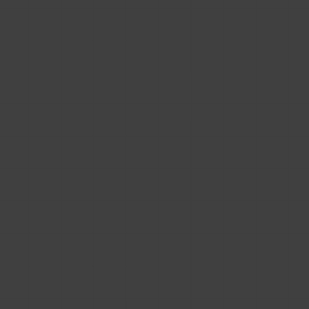
W następnych akapitach zgłębimy kilka
problemów, o których warto jest wiedzieć, zanim
podejmiemy decyzję o wyborze
oprogramowania służącego do publikacji
bibliotek BIM.
Pułapki bibliotek BIM w iframe
Iframe wydaje się wygodnym kompromisem:
producent pokazuje bibliotekę BIM u siebie, ale
nie musi budować całego zaplecza
technicznego. Użytkownik widzi katalog
produktów, przyciski pobierania i opisy
techniczne, a wdrożenie dla działu IT sprowadza
się często do osadzenia gotowego modułu.