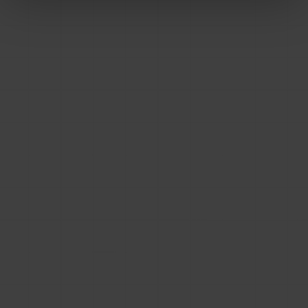
umieszczać pliki BIM na stronie
producenta
Strategia liderów rynku opiera się na budowaniu
własnych aktywów cyfrowych (Owned Media).
W BIMStreamer wyznajemy zasadę, że
technologia ma pracować na Twoją markę, a nie
odwrotnie.