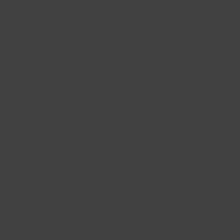
Spis treści
Dlaczego producenci wybierają osadzanie
marketplace BIM?
Pułapki bibliotek BIM w iframe
Rozwiązanie – jak inaczej umieszczać pliki BIM na
stronie producenta
Buduj swój własny portal BIM, a nie cudzy
Dlaczego producenci wybierają
osadzanie marketplace BIM?
Wielu producentów traktuje BIM jak zło
konieczne. Wiedzą, że architekci i wykonawcy
coraz częściej oczekują dostępu do modeli 3D,