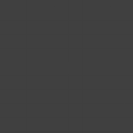
bardzo korzystny dla właściciela zewnętrznego
katalogu. Dla producenta materiałów
budowlanych oznacza to ograniczoną kontrolę
nad tzw. Customer Journey, czyli ścieżką
użytkownika.
Zastanawiasz się jak udostępniać pliki BIM na
swojej stronie? Skontaktuj się z nami i umów
bezpłatne demo BIMStreamer – naszego
narzędzia do udostępniania plików BIM dla
producentów!
Skontaktuj się