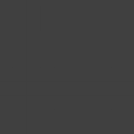
Problem polega na tym, że wybór między
zewnętrznym agregatorem a własnym portalem
BIM nie jest wyłącznie decyzją techniczną. To
biznesowa decyzja o tym, kto kontroluje
doświadczenie użytkownika, dane o pobraniach,
ścieżkę kontaktu z projektantem i sposób
prezentacji produktów. Producent może
potraktować BIM powierzchownie, ale może też
potraktować go jako ważną część swojej strony
internetowej, sprzedaży doradczej i strategii
contentowej. I właśnie tutaj zaczyna się
zasadnicza różnica między prostym osadzeniem
marketplace a budową własnej, dobrze
zaprojektowanej
biblioteki obiektów BIM online.