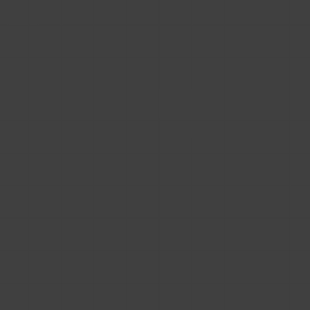
loguje się Twoim kontem, a lead trafia
bezpośrednio do Twojego CRM.
Bezpieczeństwo:
tak jak pisaliśmy
w artykule
"Dlaczego bez pełnej własności danych tracisz
kontrolę nad strategią BIM",
masz pewność,
że budujesz bazę, którą w przyszłości możesz
zabrać ze sobą.
Buduj swój własny portal BIM, a nie
cudzy
Jeśli traktujesz BIM poważnie – jako narzędzie
sprzedaży i marketingu – nie możesz polegać na
„wynajmowaniu” widoczności u pośredników.
Pośrednik dba o swój ruch, nie Twój.
Zainwestuj w rozwiązanie, które zatrzymuje
użytkownika na Twojej stronie, buduje Twoje