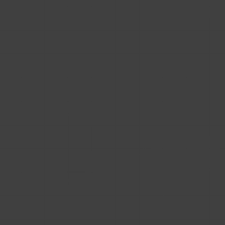
również brzmi to rozsądnie: na dedykowanej
podstronie pojawia się sekcja „pobierz BIM”,
użytkownik może kliknąć w bibliotekę, a firma
może powiedzieć, że udostępnianie plików BIM
ma już „ogarnięte”.
Agregator bibliotek daje też poczucie
bezpieczeństwa, bo jest znaną platformą, z
której korzystają inne firmy produkujące
materiały budowlane. W teorii rozwiązuje więc
kilka problemów naraz: hosting bibliotek, ich
prezentację i pobieranie, a czasem także
podstawowe statystyki. Dla firm, które dopiero
zaczynają przygodę z BIM dla producentów,
taka droga bywa kusząca, szczególnie gdy
budżet jest ograniczony, a presja na szybkie
wdrożenie duża.