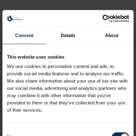
Efekt Amazon – otwierasz drzwi do
konkurencji
Consent
Details
About
Największe ryzyko pojawia się później. Jeśli
projektant przyzwyczai się, że modele pobiera z
jednego dużego katalogu, następnym razem
This website uses cookies
może już nie wracać bezpośrednio do
We use cookies to personalise content and ads, to
pobierania plików BIM na stronie producenta.
provide social media features and to analyse our traffic.
Wejdzie tam, gdzie ma konto, historię pobrań i
We also share information about your use of our site with
dostęp do wielu marek w jednym miejscu.
our social media, advertising and analytics partners who
may combine it with other information that you’ve
To mechanizm podobny do zakupów na dużych
provided to them or that they’ve collected from your use
of their services.
platformach e-commerce. Użytkownik zaczyna
od konkretnego produktu, ale po chwili widzi
alternatywy: podobne rozwiązania, inne marki,
Consent
konkurencyjne systemy, czasem lepiej opisane