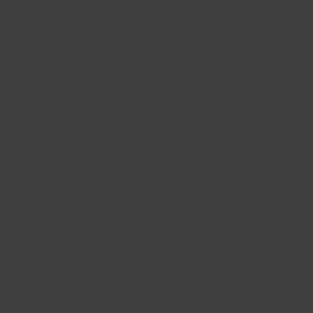
parametry, formaty plików, opisy techniczne i
przyciski "pobierz do projektu", ale wyszukiwarka
nie traktuje tej zawartości tak, jak natywnej
treści umieszczonej bezpośrednio w serwisie.
To tzw. foreign content – zawartość
pochodząca spoza właściwego dokumentu.
Cała wartość opisów produktowych, słów
kluczowych, struktury katalogu, parametrów
technicznych czy danych o zastosowaniu
produktów pracuje wyłącznie na domenę, na
której ta treść faktycznie jest hostowana. Tak
udostępniane pliki BIM na stronie producenta nie
budują więc jego widoczności organicznej.
W efekcie podstrona „Do pobrania” może
wyglądać bogato dla człowieka, ale dla