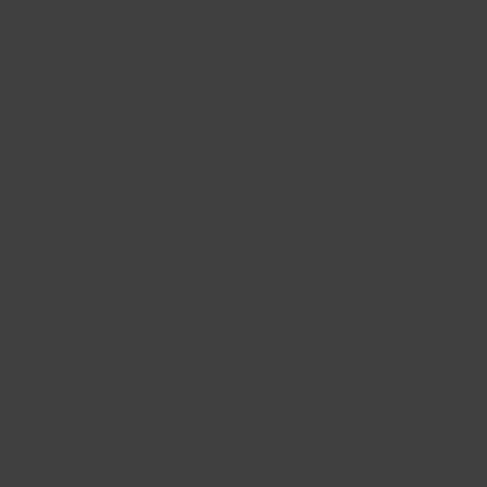
rodzin Revit, plików IFC czy dokumentacji
technicznej już na etapie projektowania, ale
jednocześnie nie chcą budować całego
zaplecza technologicznego od zera. Dlatego,
gdy w firmach pojawia się temat
BIM dla
producentów
, zazwyczaj na to jak
udostępniać pliki BIM na stronie są tylko dwie
odpowiedzi:
skorzystanie z zewnętrznego marketplace BIM i
osadzenie go na stronie producenta,
stworzenie własnego portalu BIM pod swoją
domeną.
Pierwsza ścieżka
wydaje się szybsza i prostsza
,
bo firma produkcyjna nie musi samodzielnie
projektować systemu logowania, katalogu