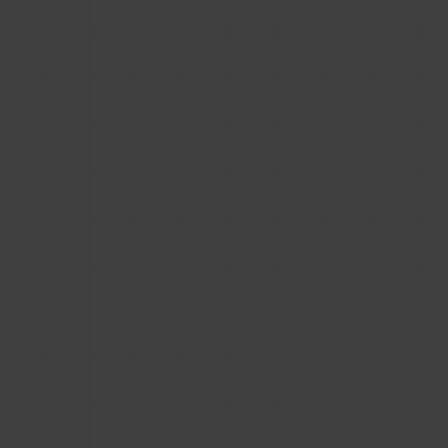
Zapisz się
Potwierdzam, że zapoznałem/am się z
klauzulą
informacyjną
Sagiton Sp. z o.o.*
Wyrażam zgodę na
przetwarzanie danych w celach
marketingowych
oraz potwierdzam, że podany przeze
mnie adres e-mail jest moją własnością i został podany
dobrowolnie.*