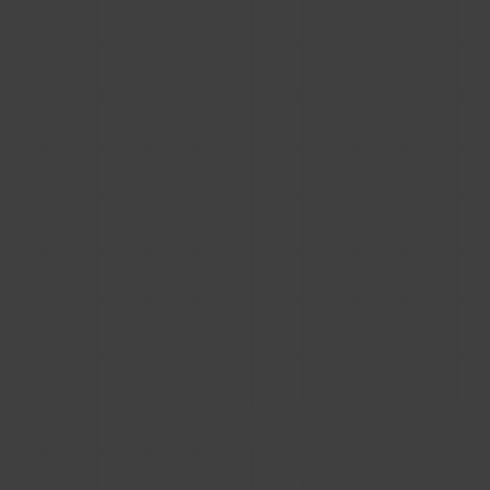
produktów, wyszukiwarki, panelu pobierania
plików czy mechanizmu aktualizacji bibliotek.
Wystarczy dodać swoje obiekty do agregatora,
a następnie osadzić gotowy widok platformy za
pomocą iframe – elementu w kodzie, który
pozwala na dynamiczne użycie fragmentu
jednej strony, na drugiej – na swoim serwisie.
Na pierwszy rzut oka iframe wygląda bardzo
wygodnie. To po prostu „okno” wstawione w
istniejącą witrynę, przez które użytkownik widzi
fragment zewnętrznego serwisu. Dla działu IT
oznacza to minimum pracy: nie trzeba budować
swojego systemu, integrować bazy produktów,
tworzyć osobnego portalu ani zarządzać całą
infrastrukturą. Z perspektywy marketingu