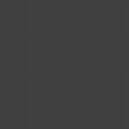
Systemy PIM
PIM to BIM – jak zintegrować dane
produktowe i usprawnić zarządzanie
informacjami?
Jesteś producentem budowlanym i szukasz sposobu
na integrację danych produktowych pochodzących z
systemu PIM z Twoimi plikami BIM? Przeczytaj nasz
artykuł i dowiedz się jak sprawnie wdrożyć PIM to
Przeczytaj
BIM.