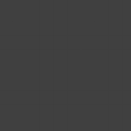
wyszukiwarki pozostaje niemal pusta. Robot
widzi nagłówek, krótki opis i ramkę z zewnętrzną
zawartością. Nie widzi natomiast pełnej
biblioteki jako części Twojego ekosystemu
informacyjnego.
To szczególnie ważne, bo użytkownicy z sektoru
budownictwa szukają dziś bardzo konkretnie: po
parametrach, typie obiektu, formacie pliku,
materiale, klasie odporności czy
kompatybilności z danym środowiskiem
projektowym. Jeżeli te informacje są zamknięte
w osadzonym module,
tracisz część potencjału
SEO
i widoczności w zapytaniach, które są
bardzo blisko decyzji projektowej. Gdy ktoś
zapyta AI o produkt spełniający określone
kryteria, algorytm może wskazać źródło z