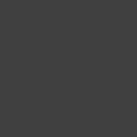
Marketing
Strategia marketingu BIM – BIM
marketplace czy własna platforma BIM?
Producenci często stoją przed trudnym wyborem:
szybki zasięg marketplace’ów BIM czy pełna kontrola
własnej platformy. Zanim podejmiesz decyzję,
sprawdź, jak naprawdę wpływa ona na Twoją
Przeczytaj
strategię BIM.