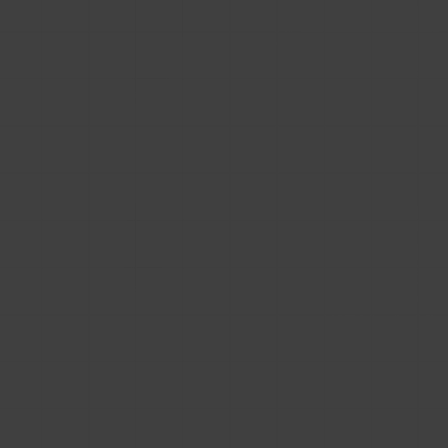
Problem polega na tym, że taka wygoda ma
swoją cenę. To, co z perspektywy użytkownika
wygląda jak część witryny producenta,
technologicznie nadal pozostaje elementem
zewnętrznego systemu. A to wpływa nie tylko
na SEO, ale też na dane, ścieżkę architekta i
kontrolę nad relacją z rynkiem.
Dla wyszukiwarek i AI Twoja podstrona
"do pobrania" jest pusta
Zacznijmy od technologii. Kiedy osadzamy
marketplace BIM na stronie producenta jako
iframe, dla robotów Google, a coraz częściej
także dla algorytmów AI i modeli językowych,
treść w tym oknie w ogóle nie należy do nas.
Użytkownik może widzieć listę produktów,