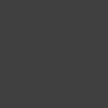
Dedykowany portal BIM stworzony przez
BIMStreamer dla Georg Fischer AG – marka Uponor
Dlatego nie tworzymy kolejnego marketplace'u,
w którym zginiesz w tłumie. Dajemy Ci
technologię do stworzenia Twojej własnej
platformy bibliotecznej:
Pełny White-Label:
biblioteka wygląda jak
integralna część Twojej strony. Twoje logo,
Twoje kolory, brak obcych brandów.
To jest Twój content:
biblioteka nie jest
"wklejonym oknem" (iframe), ale faktyczną
treścią pod Twoją domeną. Google i AI
indeksują ją jako Twój zasób, budując Twoją
widoczność w sieci.
Twój użytkownik:
możesz zintegrować system
ze swoją bazą logowania (SSO). Projektant