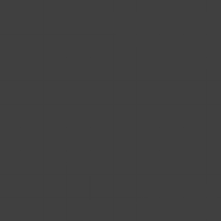
Specifier szukający materiałów do swojego
projektu Revit, trafia do Ciebie z Google,
reklamy, newslettera albo artykułu eksperckiego.
Interesuje go konkretny produkt i chce pobrać
jego plik BIM. Kliknięcie „Pobierz” powinno być
naturalnym momentem przejścia głębiej w
relację z marką. Tymczasem często pojawia się
ekran logowania lub rejestracji w zewnętrznym
systemie.
W tym momencie dzieje się coś
paradoksalnego: to Ty zapłaciłeś za pozyskanie
ruchu, ale najważniejszy kontakt przejmuje ktoś
inny. Użytkownik zakłada konto poza Twoim
procesem, tam akceptuje regulamin, tam
zostawia dane na temat kolejnych etapów
projektu i tam zaczyna budować historię