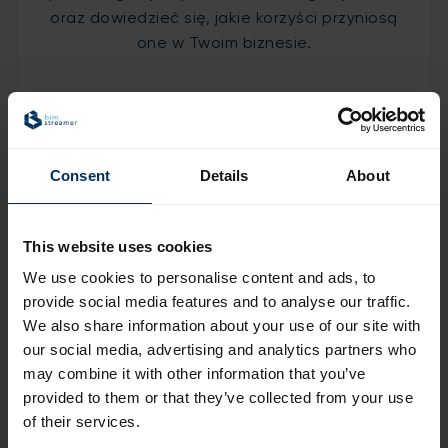
oraz dowiedzieć się, jakie korzyści przyniosą
one w Twoim biznesie.
Materiał niedostępny z powodu
Consent
Details
About
braku zgody na pliki cookies.
Prosimy o zaakceptowanie cookies,
aby kontynuować.
This website uses cookies
We use cookies to personalise content and ads, to
provide social media features and to analyse our traffic.
We also share information about your use of our site with
our social media, advertising and analytics partners who
may combine it with other information that you’ve
Interesuje Cię wdrożenie
provided to them or that they’ve collected from your use
BIMStreamera?
of their services.