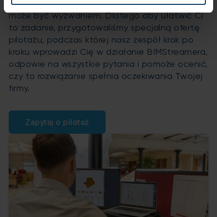
Wiemy, że wdrożenie oprogramowania do firmy
może być wyzwaniem. Dlatego aby ułatwić Ci
to zadanie, przygotowaliśmy specjalną ofertę
pilotażu, podczas której nasz zespół krok po
kroku wprowadzi Cię w działanie BIMStreamera,
odpowie na wszystkie pytania i pomoże ocenić,
czy to rozwiązanie spełnia oczekiwania Twojej
firmy.
Zapytaj o pilotaż