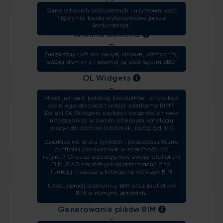
Dane o twoich bibliotekach i użytkownikach
nigdy nie będą wykorzystane przez
konkurencję.
Własna domena
-
Zwiększaj ruch na swojej stronie, wzmacniaj
swoją domenę i promuj ją pod kątem SEO.
OL Widgets
-
Masz już swój katalog produktów i chciałbyś
do niego dorzucić funkcje platformy BIM?
Dzięki OL Widgets szybko i bezproblemowo
udostępnisz w swoim obecnym katalogu
Ilość kanałów
koszyk do pobrań bibliotek, podgląd 360
1
stopni i wiele innych funkcjonalności
Działasz na wielu rynkach i posiadasz różne
dostępnych w module Online Library.
portfolia produktowe w zależności od
rejonu? Chcesz udostępniać swoje biblioteki
BIM/CAD na różnych platformach? Z tą
Ilość języków
funkcją możesz z łatwością wdrożyć BIM
1
Omnichannel.
Udostępniaj platformę BIM oraz Biblioteki
BIM w różnych językach.
Generowanie plików BIM
-