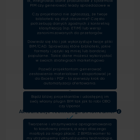
BI, integrować dane produktowe z systemów
Tagowanie atrybutów
PIM czy generować leady sprzedażowe w
-
twoim CRM? Z dostępem do API
Czy projektanci nie zgłaszają, że twoje
BIMStreamer nie ma nic prostszego!
biblioteki są zbyt obszerne? Często
potrzebują danych zgodnych z konkretną
klasyfikacją (np. ETIM) lub wersji
Statystyki
zanonimizowanych do przetargów.
-
Wykorzystaj tagowanie atrybutów do
Dowiedz się kto i jak wykorzystuje twoje pliki
tworzenia poziomów informacji (LOI) i pozwól
BIM/CAD. Sprawdzaj które biblioteki, jakie
projektantom wybierać, jakie dane mają się
formaty i języki są mniej lub bardziej
znaleźć w plikach BIM.
popularne. Takie dane możesz wykorzystać
BOM (Revit)
w swoich strategiach marketingowo
-
sprzedażowych.
Pozwól projektantom generować
zestawienia materiałowe i eksportować je
do Excela i PDF - to pierwszy krok do
automatyzacji ofertowania.
Brandowany plugin Revit
-
Bądź bliżej projektantów i udostępnij im
swój własny plugin BIM tak jak to robi OBO
czy Uponor.
Aktualizacje technologii BIMStreamer
Tworzenie i utrzymywanie oprogramowania
to kosztowny proces, a więc dlaczego
miałbyś za niego płacić. Z BIMStreamer to
my utrzymujemy i aktualizujemy technologię,
Brand limits