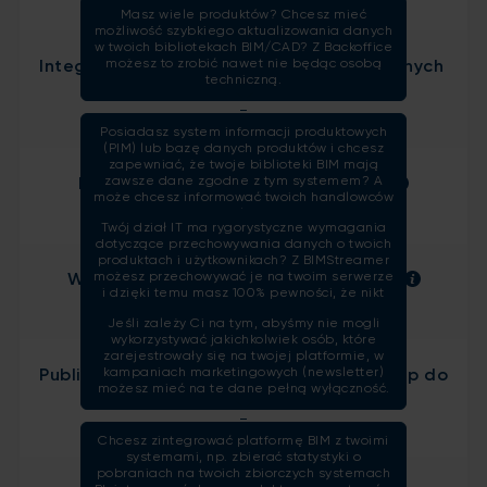
Masz wiele produktów? Chcesz mieć
możliwość szybkiego aktualizowania danych
w twoich bibliotekach BIM/CAD? Z Backoffice
możesz to zrobić nawet nie będąc osobą
Integracje z zewnętrznymi systemami danych
techniczną.
-
Posiadasz system informacji produktowych
(PIM) lub bazę danych produktów i chcesz
zapewniać, że twoje biblioteki BIM mają
zawsze dane zgodne z tym systemem? A
Baza danych na własnym serwerze
może chcesz informować twoich handlowców
-
o tym kto i jakich bibliotek BIM używa, aby
Twój dział IT ma rygorystyczne wymagania
zwiększyć sprzedaż? Możesz to osiągnąć
dotyczące przechowywania danych o twoich
dzięki połączeniu BIMStreamer z twoimi
produktach i użytkownikach? Z BIMStreamer
systemami.
możesz przechowywać je na twoim serwerze
Wyłączność na dane o użytkownikach
i dzięki temu masz 100% pewności, że nikt
-
nie ma do nich dostępu.
Jeśli zależy Ci na tym, abyśmy nie mogli
wykorzystywać jakichkolwiek osób, które
zarejestrowały się na twojej platformie, w
kampaniach marketingowych (newsletter)
Publikacje na zewnętrzne systemy i dostęp do
możesz mieć na te dane pełną wyłączność.
API
-
Chcesz zintegrować platformę BIM z twoimi
systemami, np. zbierać statystyki o
pobraniach na twoich zbiorczych systemach