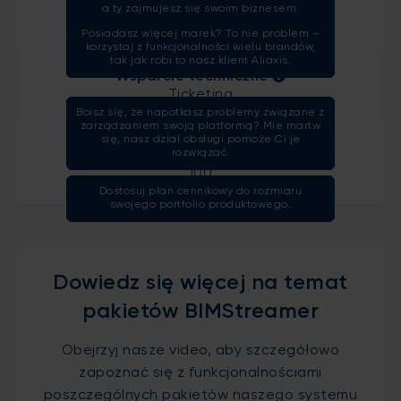
a ty zajmujesz się swoim biznesem.
1
Posiadasz więcej marek? To nie problem –
korzystaj z funkcjonalności wielu brandów,
tak jak robi to nasz klient Aliaxis.
Wsparcie techniczne
Ticketing
Boisz się, że napotkasz problemy związane z
zarządzaniem swoją platformą? Mie martw
się, nasz dział obsługi pomoże Ci je
rozwiązać.
Ilość SKU/wariantów
100
Dostosuj plan cennikowy do rozmiaru
swojego portfolio produktowego.
Dowiedz się więcej na temat
pakietów BIMStreamer
Obejrzyj nasze video, aby szczegółowo
zapoznać się z funkcjonalnościami
poszczególnych pakietów naszego systemu