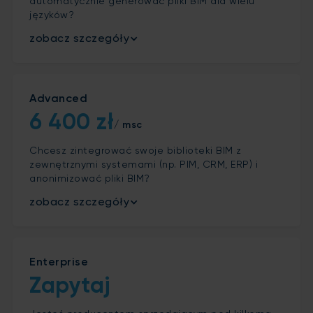
automatycznie generować pliki BIM dla wielu
języków?
zobacz szczegóły
Advanced
6 400 zł
/ msc
Chcesz zintegrować swoje biblioteki BIM z
zewnętrznymi systemami (np. PIM, CRM, ERP) i
anonimizować pliki BIM?
zobacz szczegóły
Enterprise
Zapytaj