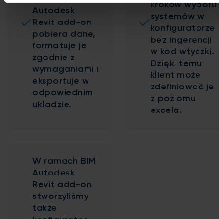
kroków wyboru
Autodesk
systemów w
Revit add-on
konfiguratorze
pobiera dane,
bez ingerencji
formatuje je
w kod wtyczki.
zgodnie z
Dzięki temu
wymaganiami i
klient może
eksportuje w
zdefiniować je
odpowiednim
z poziomu
układzie.
excela.
W ramach BIM
Autodesk
Revit add-on
stworzyliśmy
także