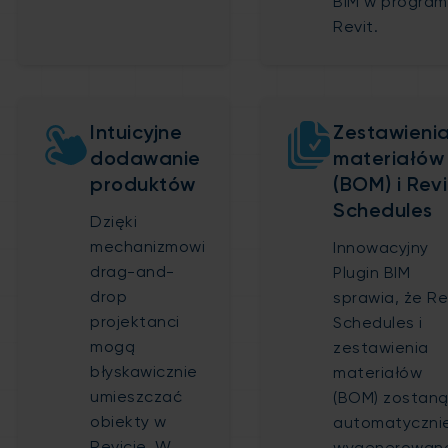
BIM w program
Revit.
Intuicyjne
Zestawieni
dodawanie
materiałów
produktów
(BOM) i Revi
Schedules
Dzięki
mechanizmowi
Innowacyjny
drag-and-
Plugin BIM
drop
sprawia, że Re
projektanci
Schedules i
mogą
zestawienia
błyskawicznie
materiałów
umieszczać
(BOM) zostan
obiekty w
automatyczni