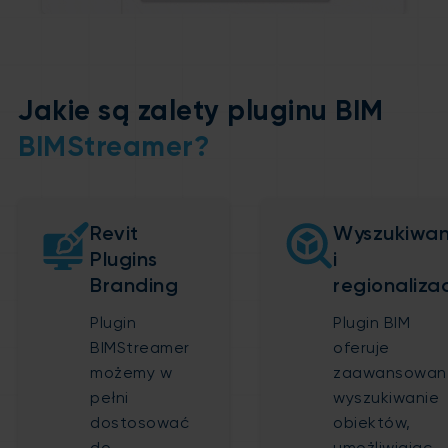
Jakie są zalety pluginu BIM
BIMStreamer?
Revit
Wyszukiwan
Plugins
i
Branding
regionaliza
Plugin
Plugin BIM
BIMStreamer
oferuje
możemy w
zaawansowan
pełni
wyszukiwanie
dostosować
obiektów,