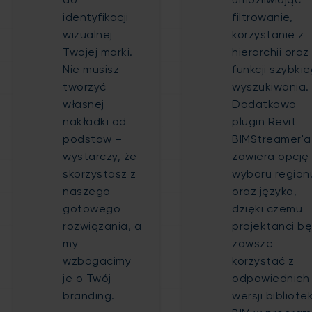
do
umożliwiając
identyfikacji
filtrowanie,
wizualnej
korzystanie z
Twojej marki.
hierarchii oraz
Nie musisz
funkcji szybki
tworzyć
wyszukiwania.
własnej
Dodatkowo
nakładki od
plugin Revit
podstaw –
BIMStreamer'a
wystarczy, że
zawiera opcję
skorzystasz z
wyboru region
naszego
oraz języka,
gotowego
dzięki czemu
rozwiązania, a
projektanci b
my
zawsze
wzbogacimy
korzystać z
je o Twój
odpowiednich
branding.
wersji bibliote