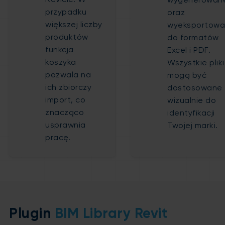
Revicie. W
wygenerowan
przypadku
oraz
większej liczby
wyeksportow
produktów
do formatów
funkcja
Excel i PDF.
koszyka
Wszystkie pliki
pozwala na
mogą być
ich zbiorczy
dostosowane
import, co
wizualnie do
znacząco
identyfikacji
usprawnia
Twojej marki.
pracę.
Plugin
BIM Library Revit