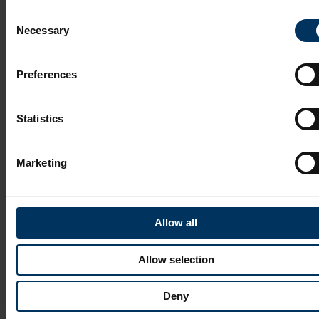
formuły przez
geometrii tras
Consent
dynamicznie
i
Necessary
Selection
generowane
automatycznie
LookupTable.
podmienia
Są one również
Preferences
parametry w
automatycznie
Revit modelu
wprowadzane
zgodnie z
Statistics
do bibliotek.
konfiguracją w
Backoffice.
Marketing
Allow all
Wdrożyliśmy d
Plugin BIM
BIM Autodesk
sprawia, że
Revit plugin
Allow selection
możliwe jest
możliwość
automatyczne
zmiany i
Deny
generowanie
dostosowania
BOM-ów -