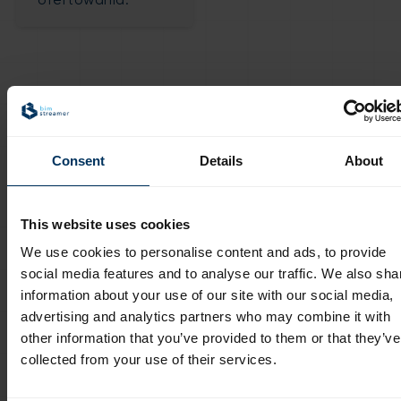
ofertowania.
Wprowadzone przez nas
rozwiązania
Consent
Details
About
BIM Autodesk
This website uses cookies
Revit add-on
We use cookies to personalise content and ads, to provide
Dzięki plugin
jest
social media features and to analyse our traffic. We also sha
BIM, w trakcie
wzbogacony w
information about your use of our site with our social media,
wprowadzania
Revit workflow,
advertising and analytics partners who may combine it with
danych
który
other information that you’ve provided to them or that they’ve
zastąpiliśmy
nasłuchuje
collected from your use of their services.
skomplikowane
zmian
statyczne
wartości